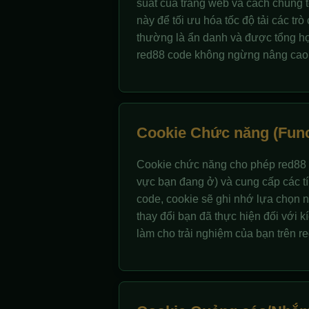
suất của trang web và cách chúng tô
này để tối ưu hóa tốc độ tải các tr
thường là ẩn danh và được tổng hợp
red88 code không ngừng nâng cao 
Cookie Chức năng (Func
Cookie chức năng cho phép red88 c
vực bạn đang ở) và cung cấp các tí
code, cookie sẽ ghi nhớ lựa chọn n
thay đổi bạn đã thực hiện đối với 
làm cho trải nghiệm của bạn trên r