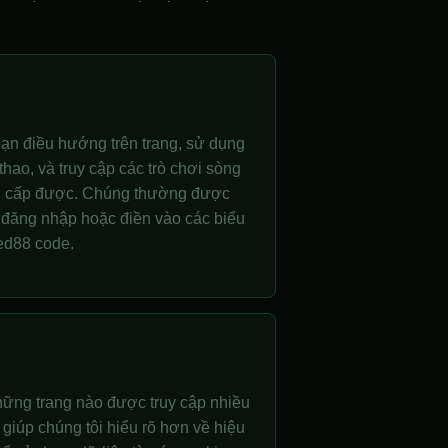
ạn điều hướng trên trang, sử dụng
hao, và truy cập các trò chơi sòng
ung cấp được. Chúng thường được
ư, đăng nhập hoặc điền vào các biểu
red88 code.
hững trang nào được truy cập nhiều
 giúp chúng tôi hiểu rõ hơn về hiệu