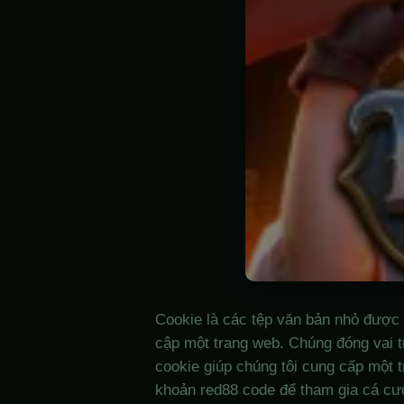
Cookie là các tệp văn bản nhỏ được lư
cập một trang web. Chúng đóng vai tr
cookie giúp chúng tôi cung cấp một 
khoản red88 code để tham gia cá cược