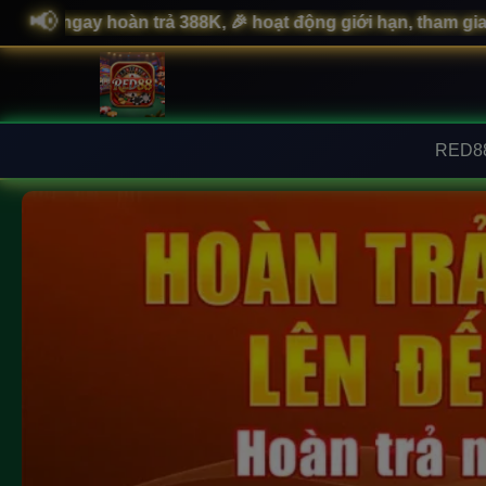
📢
ả 388K, 🎉 hoạt động giới hạn, tham gia liền!
•
🔥 Sự kiệ
RED8