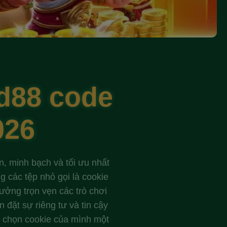
d88 code
026
n, minh bạch và tối ưu nhất
g các tệp nhỏ gọi là cookie
ưởng trọn vẹn các trò chơi
 đặt sự riêng tư và tin cậy
y chọn cookie của mình một