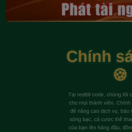
Chính s
🍪
Tại red88 code, chúng tôi 
cho mọi thành viên. Chính 
để nâng cao dịch vụ, bảo 
sòng bạc, cá cược thể thao
của bạn lên hàng đầu, đồn