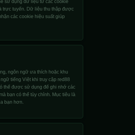
thể sử dụng dữ liệu từ các cookie
gà trực tuyến. Dữ liệu thu thập được
nhận các cookie hiệu suất giúp
ng, ngôn ngữ ưa thích hoặc khu
gữ tiếng Việt khi truy cập red88
 có thể được sử dụng để ghi nhớ các
à bạn có thể tùy chỉnh. Mục tiêu là
ủa bạn hơn.