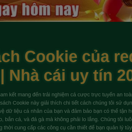
ách Cookie của re
 | Nhà cái uy tín 2
cam kết mang đến trải nghiệm cá cược trực tuyến an toà
sách Cookie này giải thích chi tiết cách chúng tôi sử dụn
vệ dữ liệu cá nhân của bạn và đảm bảo bạn có thể tận h
, bắn cá, và đá gà mà không phải lo lắng. Chúng tôi luôn
g thời cung cấp các công cụ cần thiết để bạn quản lý tù