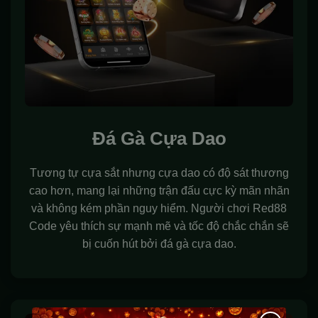
Đá Gà Cựa Dao
Tương tự cựa sắt nhưng cựa dao có độ sát thương
cao hơn, mang lại những trận đấu cực kỳ mãn nhãn
và không kém phần nguy hiểm. Người chơi Red88
Code yêu thích sự mạnh mẽ và tốc độ chắc chắn sẽ
bị cuốn hút bởi đá gà cựa dao.