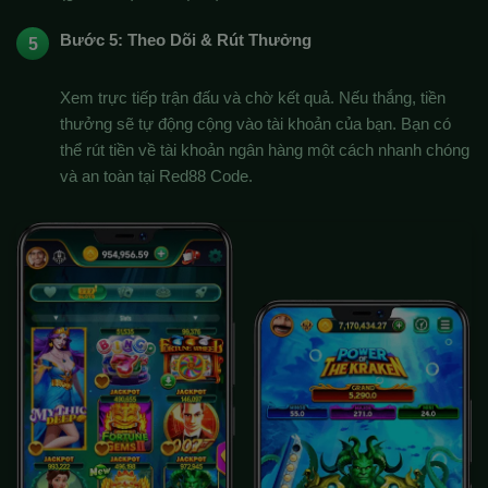
Bước 5: Theo Dõi & Rút Thưởng
Xem trực tiếp trận đấu và chờ kết quả. Nếu thắng, tiền
thưởng sẽ tự động cộng vào tài khoản của bạn. Bạn có
thể rút tiền về tài khoản ngân hàng một cách nhanh chóng
và an toàn tại Red88 Code.