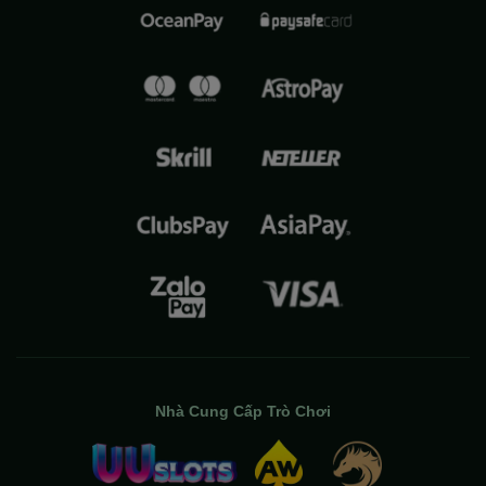
Nhà Cung Cấp Trò Chơi