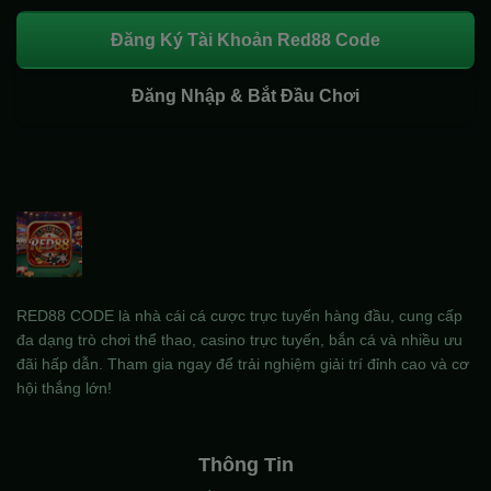
Đăng Ký Tài Khoản Red88 Code
Đăng Nhập & Bắt Đầu Chơi
RED88 CODE là nhà cái cá cược trực tuyến hàng đầu, cung cấp
đa dạng trò chơi thể thao, casino trực tuyến, bắn cá và nhiều ưu
đãi hấp dẫn. Tham gia ngay để trải nghiệm giải trí đỉnh cao và cơ
hội thắng lớn!
Thông Tin