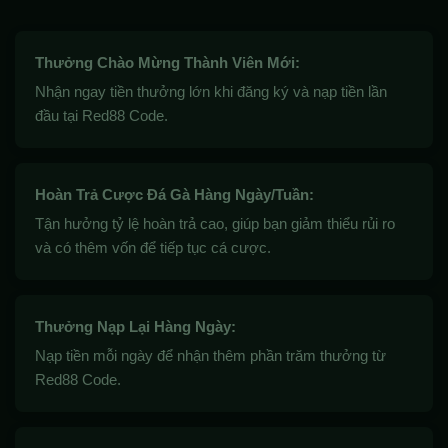
Thưởng Chào Mừng Thành Viên Mới:
Nhận ngay tiền thưởng lớn khi đăng ký và nạp tiền lần
đầu tại Red88 Code.
Hoàn Trả Cược Đá Gà Hàng Ngày/Tuần:
Tận hưởng tỷ lệ hoàn trả cao, giúp bạn giảm thiểu rủi ro
và có thêm vốn để tiếp tục cá cược.
Thưởng Nạp Lại Hàng Ngày:
Nạp tiền mỗi ngày để nhận thêm phần trăm thưởng từ
Red88 Code.