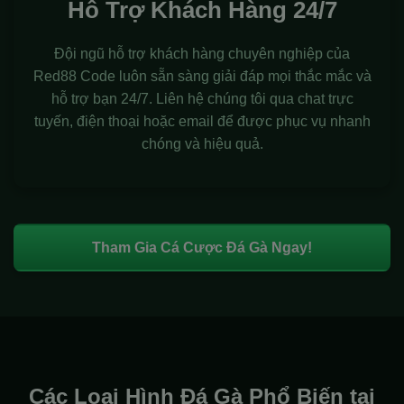
Hỗ Trợ Khách Hàng 24/7
Đội ngũ hỗ trợ khách hàng chuyên nghiệp của
Red88 Code luôn sẵn sàng giải đáp mọi thắc mắc và
hỗ trợ bạn 24/7. Liên hệ chúng tôi qua chat trực
tuyến, điện thoại hoặc email để được phục vụ nhanh
chóng và hiệu quả.
Tham Gia Cá Cược Đá Gà Ngay!
Các Loại Hình Đá Gà Phổ Biến tại