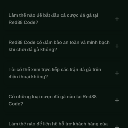
Làm thế nào để bắt đầu cá cược đá gà tại
+
Red88 Code?
Red88 Code có đảm bảo an toàn và minh bạch
+
khi chơi đá gà không?
Tôi có thể xem trực tiếp các trận đá gà trên
+
điện thoại không?
Có những loại cược đá gà nào tại Red88
+
Code?
Làm thế nào để liên hệ hỗ trợ khách hàng của
+