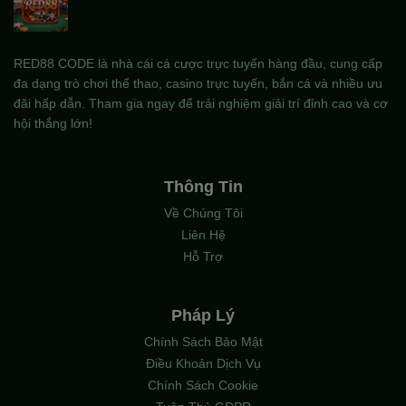
RED88 CODE là nhà cái cá cược trực tuyến hàng đầu, cung cấp
đa dạng trò chơi thể thao, casino trực tuyến, bắn cá và nhiều ưu
đãi hấp dẫn. Tham gia ngay để trải nghiệm giải trí đỉnh cao và cơ
hội thắng lớn!
Thông Tin
Về Chúng Tôi
Liên Hệ
Hỗ Trợ
Pháp Lý
Chính Sách Bảo Mật
Điều Khoản Dịch Vụ
Chính Sách Cookie