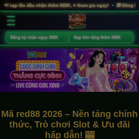
 đầu nhận thêm 688K, ⭐ tham gia ngay!
🎁 Đăng ký ngay nhận 2
📢
•
Đăng ký nhận ngay 388K
Nạp tiền tặng thêm 688K
Mã red88 2026 – Nền tảng chính
thức, Trò chơi Slot & Ưu đãi
hấp dẫn! 🎰