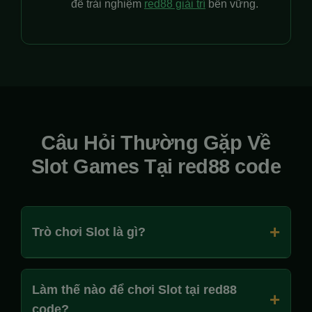
để trải nghiệm
red88 giải trí
bền vững.
Câu Hỏi Thường Gặp Về
Slot Games Tại red88 code
+
Trò chơi Slot là gì?
Làm thế nào để chơi Slot tại red88
+
code?