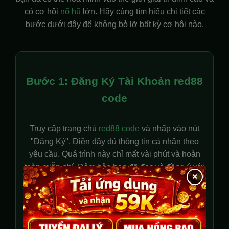
có cơ hội
nổ hũ
lớn. Hãy cùng tìm hiểu chi tiết các
bước dưới đây để không bỏ lỡ bất kỳ cơ hội nào.
Bước 1: Đăng Ký Tài Khoản red88
code
Truy cập trang chủ
red88 code
và nhấp vào nút
"Đăng Ký". Điền đầy đủ thông tin cá nhân theo
yêu cầu. Quá trình này chỉ mất vài phút và hoàn
toàn miễn phí. Đảm bảo bạn đã đọc và đồng ý với
×
các điều khoản dịch vụ của chúng tôi.
Đăng Ký Tài Khoản