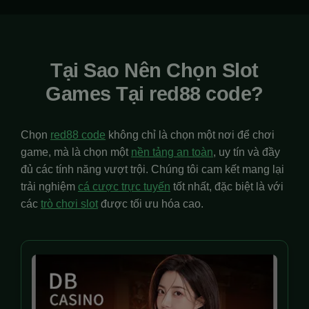
Tại Sao Nên Chọn Slot
Games Tại red88 code?
Chọn
red88 code
không chỉ là chọn một nơi để chơi
game, mà là chọn một
nền tảng an toàn
, uy tín và đầy
đủ các tính năng vượt trội. Chúng tôi cam kết mang lại
trải nghiệm
cá cược trực tuyến
tốt nhất, đặc biệt là với
các
trò chơi slot
được tối ưu hóa cao.