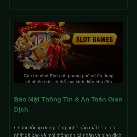
Bảo Mật Thông Tin & An Toàn Giao
Dịch
Chúng tôi áp dụng công nghệ bảo mật tiên tiến
nhất để bảo vệ mọi thông tin cá nhân và giao dịch