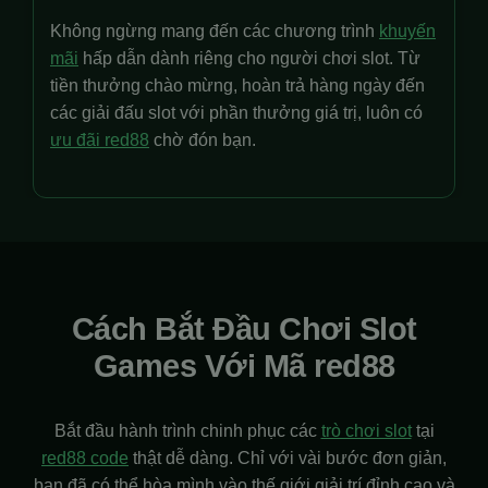
Không ngừng mang đến các chương trình
khuyến
mãi
hấp dẫn dành riêng cho người chơi slot. Từ
tiền thưởng chào mừng, hoàn trả hàng ngày đến
các giải đấu slot với phần thưởng giá trị, luôn có
ưu đãi red88
chờ đón bạn.
Cách Bắt Đầu Chơi Slot
Games Với Mã red88
Bắt đầu hành trình chinh phục các
trò chơi slot
tại
red88 code
thật dễ dàng. Chỉ với vài bước đơn giản,
bạn đã có thể hòa mình vào thế giới giải trí đỉnh cao và