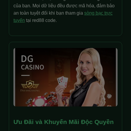
của bạn. Mọi dữ liệu đều được mã hóa, đảm bảo
an toàn tuyệt đối khi bạn tham gia
sòng bạc trực
tuyến
tại red88 code.
Ưu Đãi và Khuyến Mãi Độc Quyền