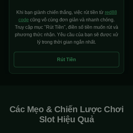
Khi bạn giành chiến thắng, việc rút tiền từ
red88
code
cũng vô cùng đơn giản và nhanh chóng.
Truy cập mục "Rút Tiền", điền số tiền muốn rút và
phương thức nhận. Yêu cầu của bạn sẽ được xử
lý trong thời gian ngắn nhất.
Rút Tiền
Các Mẹo & Chiến Lược Chơi
Slot Hiệu Quả