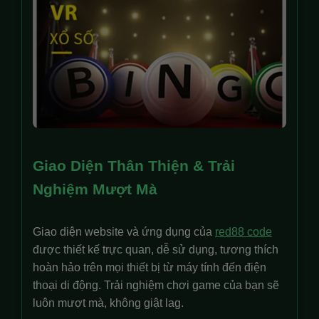
Giao Diện Thân Thiện & Trải
Nghiệm Mượt Mà
Giao diện website và ứng dụng của
red88 code
được thiết kế trực quan, dễ sử dụng, tương thích
hoàn hảo trên mọi thiết bị từ máy tính đến điện
thoại di động. Trải nghiệm chơi game của bạn sẽ
luôn mượt mà, không giật lag.